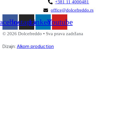
+381 11 4000481
office@dolcefreddo.rs
acebook
Instagram
Linkedin
Youtube
© 2026 Dolcefreddo • Sva prava zadržana
Dizajn:
Alkom production