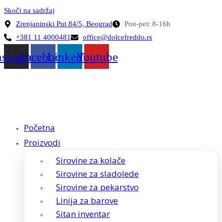
Skoči na sadržaj
Zrenjaninski Put 84/5, Beograd
Pon-pet: 8-16h
+381 11 4000481
office@dolcefreddo.rs
nstagram
Facebook
Linkedin
Youtube
Početna
Proizvodi
Sirovine za kolače
Sirovine za sladolede
Sirovine za pekarstvo
Linija za barove
Sitan inventar