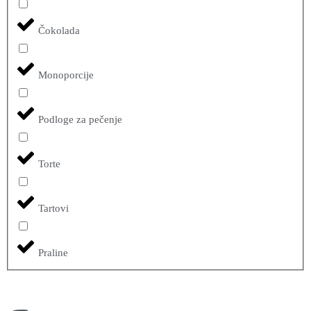
Čokolada
Monoporcije
Podloge za pečenje
Torte
Tartovi
Praline