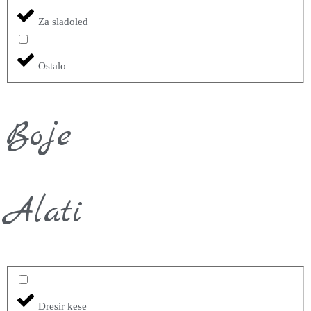
Za sladoled
Ostalo
Boje
Alati
Dresir kese