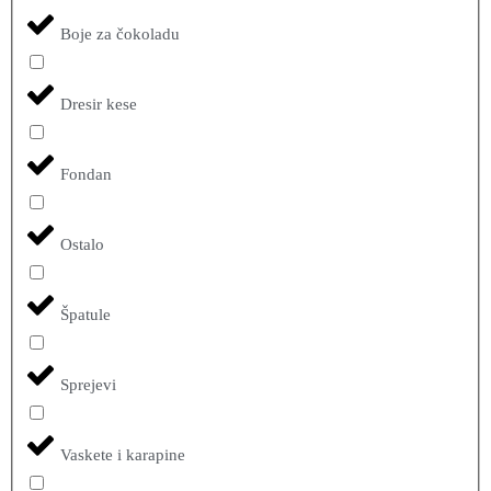
Boje za čokoladu
Dresir kese
Fondan
Ostalo
Špatule
Sprejevi
Vaskete i karapine