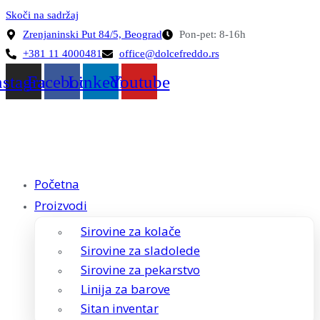
Skoči na sadržaj
Zrenjaninski Put 84/5, Beograd
Pon-pet: 8-16h
+381 11 4000481
office@dolcefreddo.rs
nstagram
Facebook
Linkedin
Youtube
Početna
Proizvodi
Sirovine za kolače
Sirovine za sladolede
Sirovine za pekarstvo
Linija za barove
Sitan inventar