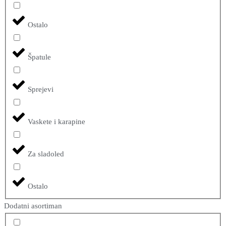
Ostalo
Špatule
Sprejevi
Vaskete i karapine
Za sladoled
Ostalo
Dodatni asortiman