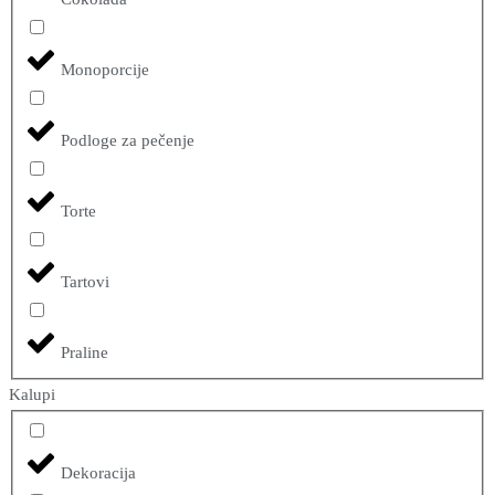
Monoporcije
Podloge za pečenje
Torte
Tartovi
Praline
Kalupi
Dekoracija