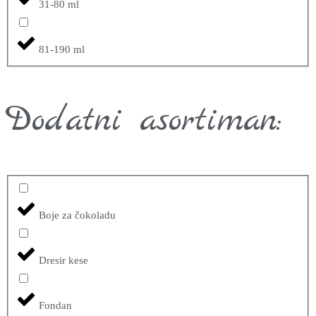
31-80 ml
81-190 ml
Dodatni asortiman:
Boje za čokoladu
Dresir kese
Fondan