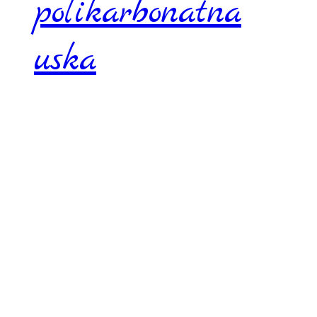
polikarbonatna
uska