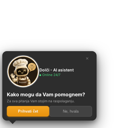
×
Dolči - AI asistent
Online 24/7
Kašika za
Kako mogu da Vam pomognem?
Za sva pitanja Vam stojim na raspolaganju.
sladoled
Prihvati čet
Ne, hvala