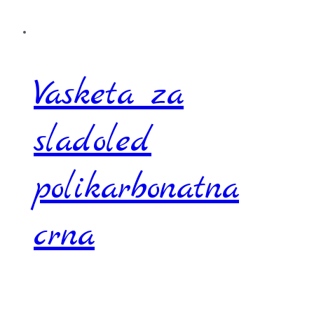
Vasketa za
sladoled
polikarbonatna
crna