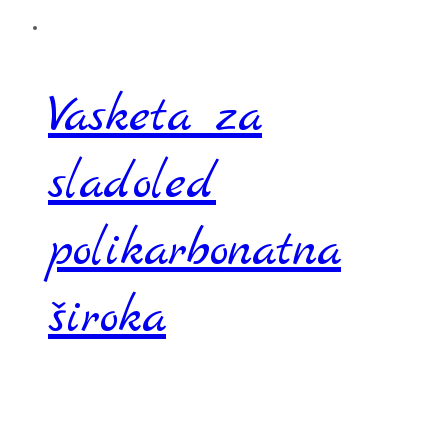
Vasketa za
sladoled
polikarbonatna
široka