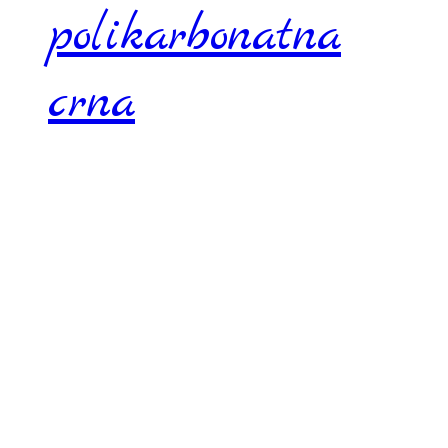
polikarbonatna
crna