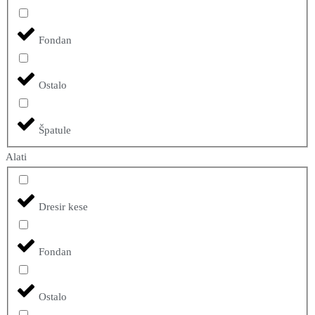
Fondan
Ostalo
Špatule
Alati
Dresir kese
Fondan
Ostalo