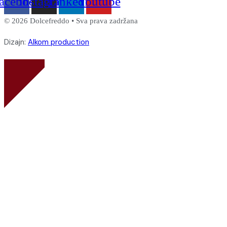
acebook
Instagram
Linkedin
Youtube
© 2026 Dolcefreddo • Sva prava zadržana
Dizajn:
Alkom production
Novo