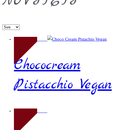
NOVITETI
Novo
Chococream
Pistacchio Vegan
Novo