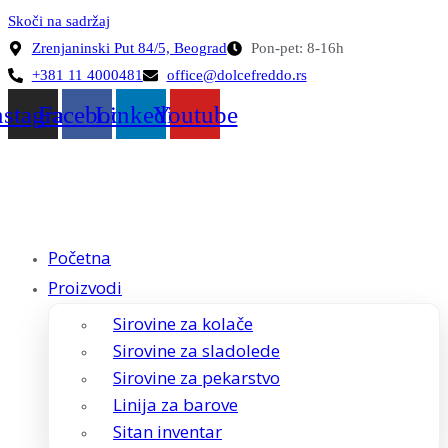
Skoči na sadržaj
Zrenjaninski Put 84/5, Beograd
Pon-pet: 8-16h
+381 11 4000481
office@dolcefreddo.rs
nstagram
Facebook
Linkedin
Youtube
Početna
Proizvodi
Sirovine za kolače
Sirovine za sladolede
Sirovine za pekarstvo
Linija za barove
Sitan inventar