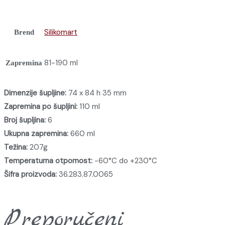
Silikomart
Brend
81-190 ml
Zapremina
Dimenzije šupljine:
74 x 84 h 35 mm
Zapremina po šupljini:
110 ml
Broj šupljina:
6
Ukupna zapremina:
660 ml
Težina:
207g
Temperaturna otpornost:
-60°C do +230°C
Šifra proizvoda:
36.283.87.0065
Preporučeni