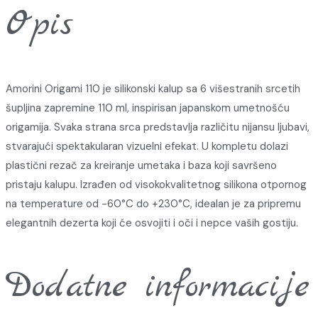
Opis
Amorini Origami 110 je silikonski kalup sa 6 višestranih srcetih
šupljina zapremine 110 ml, inspirisan japanskom umetnošću
origamija. Svaka strana srca predstavlja različitu nijansu ljubavi,
stvarajući spektakularan vizuelni efekat. U kompletu dolazi
plastični rezač za kreiranje umetaka i baza koji savršeno
pristaju kalupu. Izrađen od visokokvalitetnog silikona otpornog
na temperature od -60°C do +230°C, idealan je za pripremu
elegantnih dezerta koji će osvojiti i oči i nepce vaših gostiju.
Dodatne informacije