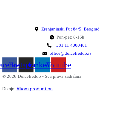
Zrenjaninski Put 84/5, Beograd
Pon-pet: 8-16h
+381 11 4000481
office@dolcefreddo.rs
acebook
Instagram
Linkedin
Youtube
© 2026 Dolcefreddo • Sva prava zadržana
Dizajn:
Alkom production