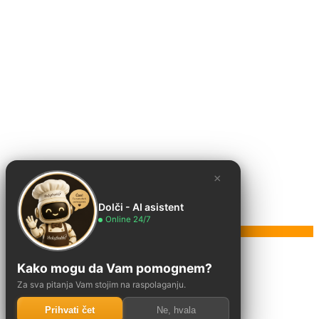
×
Dolči - AI asistent
Online 24/7
Poruka
Kako mogu da Vam pomognem?
Za sva pitanja Vam stojim na raspolaganju.
Prihvati čet
Ne, hvala