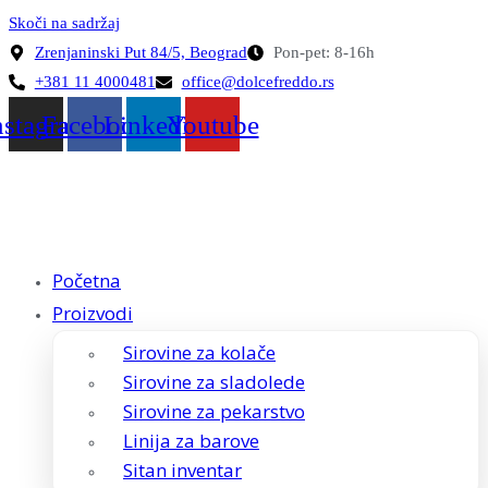
Skoči na sadržaj
Zrenjaninski Put 84/5, Beograd
Pon-pet: 8-16h
+381 11 4000481
office@dolcefreddo.rs
nstagram
Facebook
Linkedin
Youtube
Početna
Proizvodi
Sirovine za kolače
Sirovine za sladolede
Sirovine za pekarstvo
Linija za barove
Sitan inventar