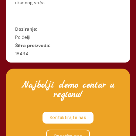
ukusnog voća.
Doziranje:
Po želji
Šifra proizvoda:
18434
Najbolji demo centar u
regionu!
Kontaktirajte nas