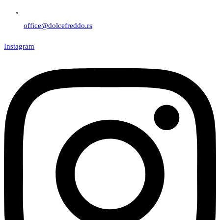
office@dolcefreddo.rs
Instagram