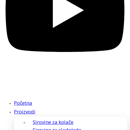
Početna
Proizvodi
Sirovine za kolače
Sirovine za sladolede