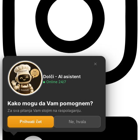
×
Dolči - AI asistent
Online 24/7
Linkedin
Kako mogu da Vam pomognem?
Za sva pitanja Vam stojim na raspolaganju.
Prihvati čet
Ne, hvala