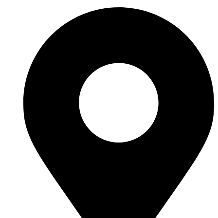
Skoči
na
sadržaj