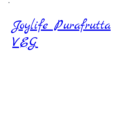
Joylife Purafrutta
VEG