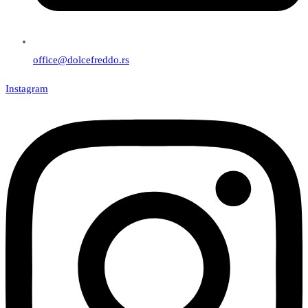
office@dolcefreddo.rs
Instagram