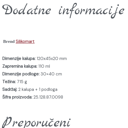
Dodatne informacije
Silikomart
Brend
Dimenzije kalupa:
120x45x20 mm
Zapremina kalupa:
110 ml
Dimenzije podloge:
30×40 cm
Težina:
715 g
Sadržaj:
2 kalupa + 1 podloga
Šifra proizvoda:
25.128.87.0098
Preporučeni