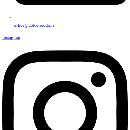
office@dolcefreddo.rs
Instagram