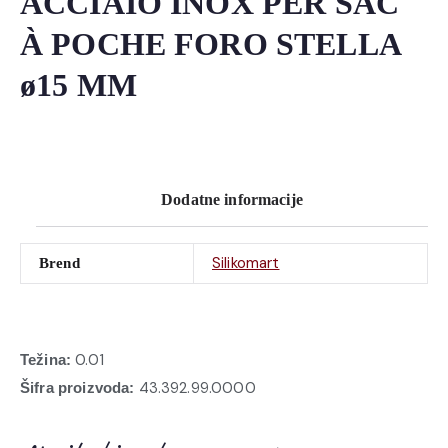
ACCIAIO INOX PER SAC
À POCHE FORO STELLA
ø15 MM
Dodatne informacije
Silikomart
Brend
0.01
Težina:
43.392.99.0000
Šifra proizvoda: