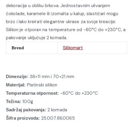
dekoracija u obliku brkova. Jednostavnim ulivanjem
čokolade, karamele ili izomalta u kalup, slastičari mogu
brzo i lako kreirati elegantne ukrase za svoje kreacije.
Silikon je otporan na temperature od -60°C do +230°C, a
pakovanje uključuje 2 komada.
Silikomart
Brend
38×11 mm i 70×21 mm
Dimenzije:
Platinski silikon
Materijal:
-60°C do +230°C
Temperaturna otpornost:
100g
Težina:
2 komada
Sadržaj pakovanja:
25.007.86.0065
Šifra proizvoda: