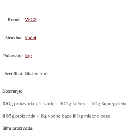
MEC3
Brend
Voćni
Sirovina
5kg
Pakovanje
Gluten free
Sertifikat
Doziranje:
100g proizvoda + 1L vode + 300g šećera + 50g Supergelmix
ili 65g proizvoda + 1Kg voćne baze ili 1kg mlečne baze
Šifra proizvoda: