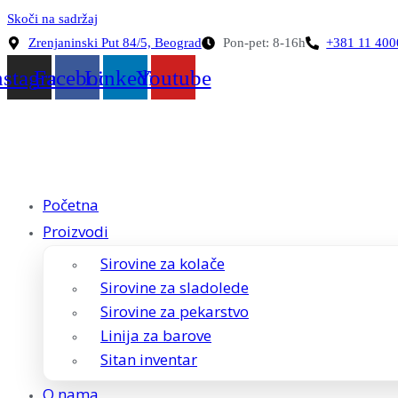
Skoči na sadržaj
Zrenjaninski Put 84/5, Beograd
Pon-pet: 8-16h
+381 11 40
nstagram
Facebook
Linkedin
Youtube
Početna
Proizvodi
Sirovine za kolače
Sirovine za sladolede
Sirovine za pekarstvo
Linija za barove
Sitan inventar
O nama