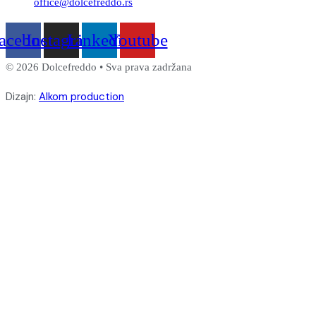
office@dolcefreddo.rs
acebook
Instagram
Linkedin
Youtube
© 2026 Dolcefreddo • Sva prava zadržana
Dizajn:
Alkom production