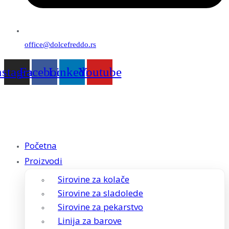
office@dolcefreddo.rs
nstagram
Facebook
Linkedin
Youtube
Početna
Proizvodi
Sirovine za kolače
Sirovine za sladolede
Sirovine za pekarstvo
Linija za barove