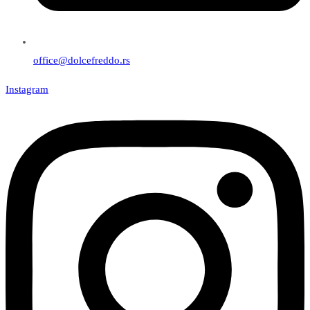
office@dolcefreddo.rs
Instagram