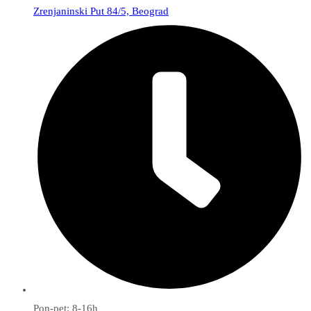
Zrenjaninski Put 84/5, Beograd
Pon-pet: 8-16h