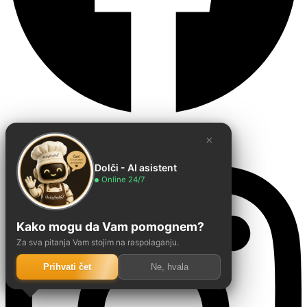
Instagram
×
Dolči - AI asistent
Online 24/7
Kako mogu da Vam pomognem?
Za sva pitanja Vam stojim na raspolaganju.
Prihvati čet
Ne, hvala