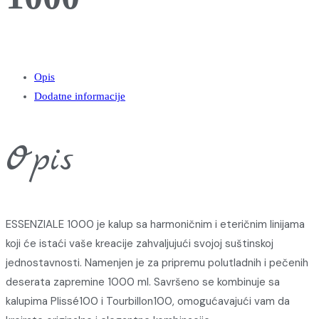
Opis
Dodatne informacije
Opis
ESSENZIALE 1000 je kalup sa harmoničnim i eteričnim linijama
koji će istaći vaše kreacije zahvaljujući svojoj suštinskoj
jednostavnosti. Namenjen je za pripremu polutladnih i pečenih
deserata zapremine 1000 ml. Savršeno se kombinuje sa
kalupima Plissé100 i Tourbillon100, omogućavajući vam da