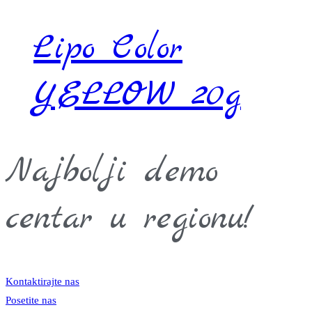
Lipo Color
YELLOW 20g
Najbolji demo
centar u regionu!
Kontaktirajte nas
Posetite nas