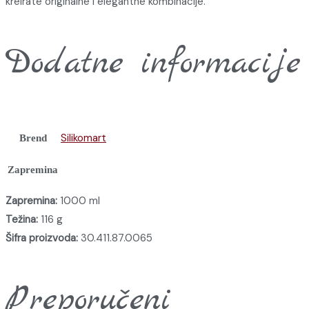
kreirate originalne i elegantne kombinacije.
Dodatne informacije
Silikomart
Brend
Zapremina
Zapremina:
1000 ml
Težina:
116 g
Šifra proizvoda:
30.411.87.0065
Preporučeni