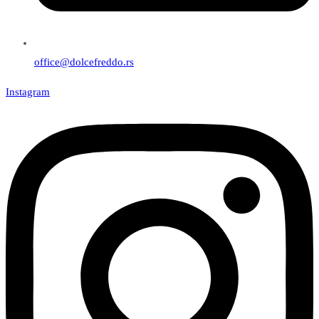
office@dolcefreddo.rs
Instagram