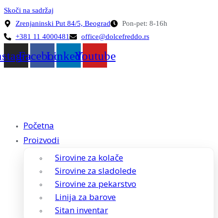
Skoči na sadržaj
Zrenjaninski Put 84/5, Beograd
Pon-pet: 8-16h
+381 11 4000481
office@dolcefreddo.rs
nstagram
Facebook
Linkedin
Youtube
Početna
Proizvodi
Sirovine za kolače
Sirovine za sladolede
Sirovine za pekarstvo
Linija za barove
Sitan inventar