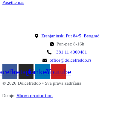
Posetite nas
Zrenjaninski Put 84/5, Beograd
Pon-pet: 8-16h
+381 11 4000481
office@dolcefreddo.rs
acebook
Instagram
Linkedin
Youtube
© 2026 Dolcefreddo • Sva prava zadržana
Dizajn:
Alkom production