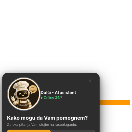
×
Dolči - AI asistent
Online 24/7
Poruka
Kako mogu da Vam pomognem?
Za sva pitanja Vam stojim na raspolaganju.