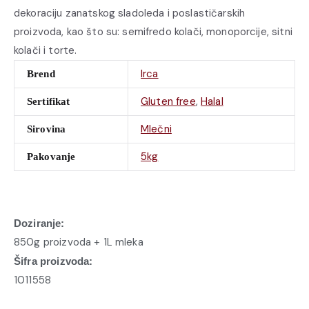
dekoraciju zanatskog sladoleda i poslastičarskih
proizvoda, kao što su: semifredo kolači, monoporcije, sitni
kolači i torte.
Irca
Brend
Gluten free
,
Halal
Sertifikat
Mlečni
Sirovina
5kg
Pakovanje
Doziranje:
850g proizvoda + 1L mleka
Šifra proizvoda:
1011558