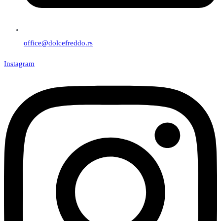
office@dolcefreddo.rs
Instagram