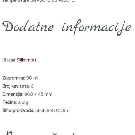
temperature od -60°C do +230°C.
Dodatne informacije
Silikomart
Brend
Zapremina:
90 ml
Broj kaviteta:
6
Dimenzije:
ø60 x 45 mm
Težina:
233g
Šifra proizvoda:
36.428.87.0065