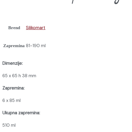
Silikomart
Brend
81-190 ml
Zapremina
Dimenzije:
65 x 65 h 38 mm
Zapremina:
6 x 85 ml
Ukupna zapremina:
510 ml