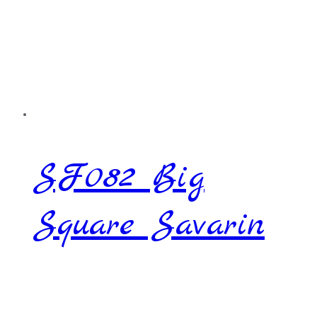
SF082 Big
Square Savarin