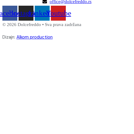
office@dolcefreddo.rs
acebook
Instagram
Linkedin
Youtube
© 2026 Dolcefreddo • Sva prava zadržana
Dizajn:
Alkom production