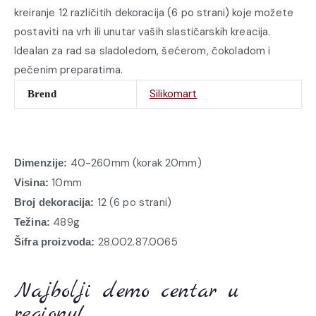
kreiranje 12 različitih dekoracija (6 po strani) koje možete
postaviti na vrh ili unutar vaših slastičarskih kreacija.
Idealan za rad sa sladoledom, šećerom, čokoladom i
pečenim preparatima.
Silikomart
Brend
40-260mm (korak 20mm)
Dimenzije:
10mm
Visina:
12 (6 po strani)
Broj dekoracija:
489g
Težina:
28.002.87.0065
Šifra proizvoda:
Najbolji demo centar u
regionu!