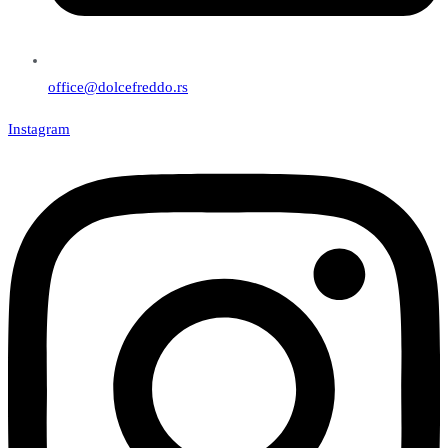
office@dolcefreddo.rs
Instagram