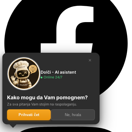
×
Dolči - AI asistent
Online 24/7
Kako mogu da Vam pomognem?
Za sva pitanja Vam stojim na raspolaganju.
Instagram
Prihvati čet
Ne, hvala