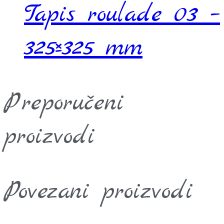
Tapis roulade 03 –
325×325 mm
Preporučeni
proizvodi
Povezani proizvodi