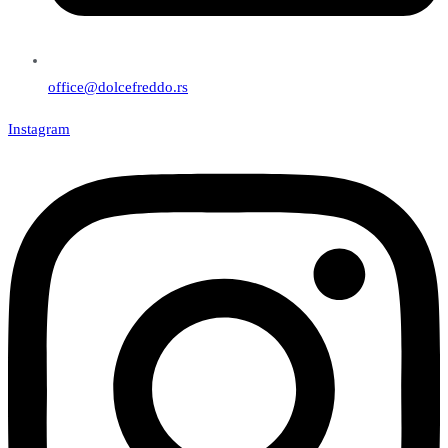
office@dolcefreddo.rs
Instagram