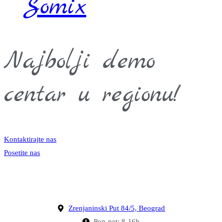
Somix
Najbolji demo
centar u regionu!
Kontaktirajte nas
Posetite nas
Zrenjaninski Put 84/5, Beograd
Pon-pet: 8-16h