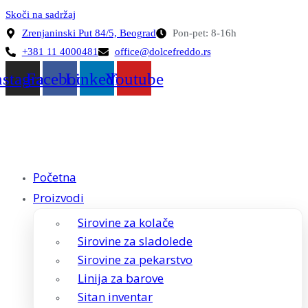
Skoči na sadržaj
Zrenjaninski Put 84/5, Beograd
Pon-pet: 8-16h
+381 11 4000481
office@dolcefreddo.rs
nstagram
Facebook
Linkedin
Youtube
Početna
Proizvodi
Sirovine za kolače
Sirovine za sladolede
Sirovine za pekarstvo
Linija za barove
Sitan inventar