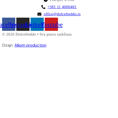
+381 11 4000481
office@dolcefreddo.rs
acebook
Instagram
Linkedin
Youtube
© 2026 Dolcefreddo • Sva prava zadržana
Dizajn:
Alkom production