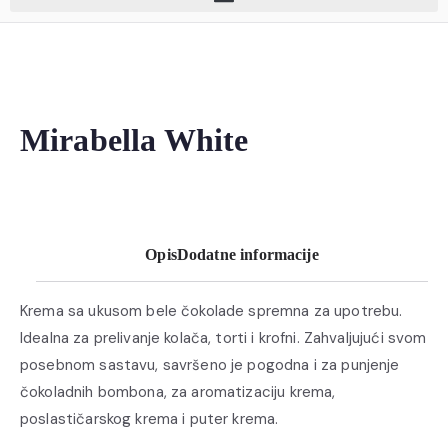
Mirabella White
Opis
Dodatne informacije
Krema sa ukusom bele čokolade spremna za upotrebu.
Idealna za prelivanje kolača, torti i krofni. Zahvaljujući svom
posebnom sastavu, savršeno je pogodna i za punjenje
čokoladnih bombona, za aromatizaciju krema,
poslastičarskog krema i puter krema.