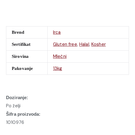
Irca
Brend
Gluten free
,
Halal
,
Kosher
Sertifikat
Mlečni
Sirovina
13kg
Pakovanje
Doziranje:
Po želji
Šifra proizvoda:
1010976