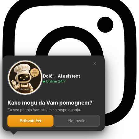
×
Dolči - AI asistent
Online 24/7
Kako mogu da Vam pomognem?
Za sva pitanja Vam stojim na raspolaganju.
Prihvati čet
Ne, hvala