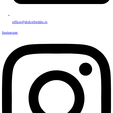
office@dolcefreddo.rs
Instagram