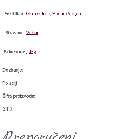
Gluten free
,
Posno/Vegan
Sertifikat
Voćni
Sirovina
1,3kg
Pakovanje
Doziranje:
Po želji
Šifra proizvoda:
21113
Preporučeni