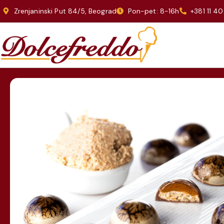
Zrenjaninski Put 84/5, Beograd
Pon-pet: 8-16h
+381 11 4