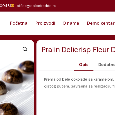
000481
office@dolcefreddo.rs
Početna
Proizvodi
O nama
Demo centar
Pralin Delicrisp Fleur 
Opis
Dodatne
Krema od bele čokolade sa karamelom, 
čistog putera. Savršena za realizaciju fi