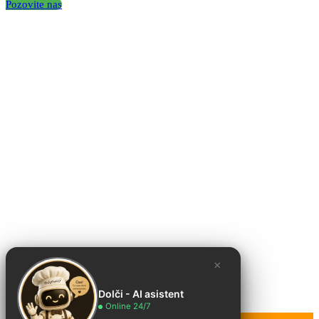
Pozovite nas
×
Dolči - AI asistent
Online 24/7