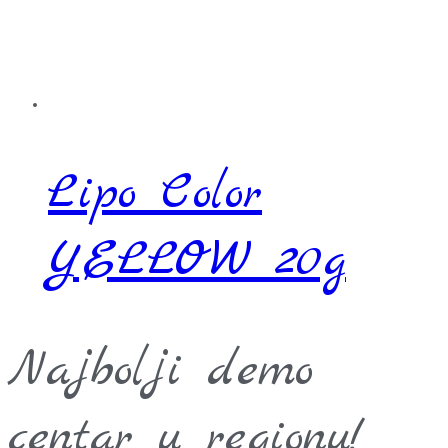
Lipo Color
YELLOW 20g
Najbolji demo
centar u regionu!