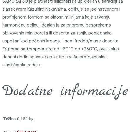
SAMURAI 30 je platinasti silikonski kalup kreiran u saradnji sa
slastičarem Kazuhiro Nakayama, odlikuje se jedinstvenom i
profinjenom formom sa sinosnim linijama koje stvaraju
harmoničnu celinu. Idealan je za pripremu besprekorno
oblikovanih mini porcija ili deserta za tanjir, podjednako
uspešan kod pečenih kreacija i semifreddo/muse deserta.
Otporan na temperature od -60°C do +230°C, ovaj kalup
donosi dodir japanske estetike u vašu profesionalnu
slastičarsku radnju.
Dodatne informacije
Težina
0,182 kg