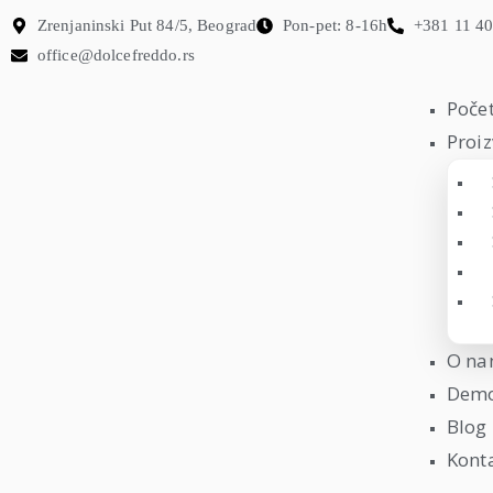
Zrenjaninski Put 84/5, Beograd
Pon-pet: 8-16h
+381 11 4
office@dolcefreddo.rs
Poče
Proiz
O n
Demo
Blog
Kont