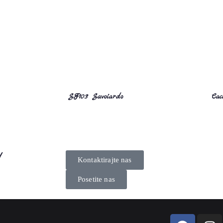
SF103 Savoiardo
Cac
!
Kontaktirajte nas
Posetite nas