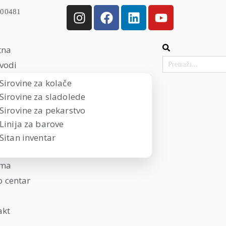
000481
tna
vodi
Sirovine za kolače
Sirovine za sladolede
Sirovine za pekarstvo
Linija za barove
Sitan inventar
ama
 centar
akt