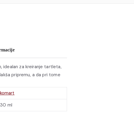
rmacije
 idealan za kreiranje tartleta,
 olakša pripremu, a da pri tome
likomart
30 ml