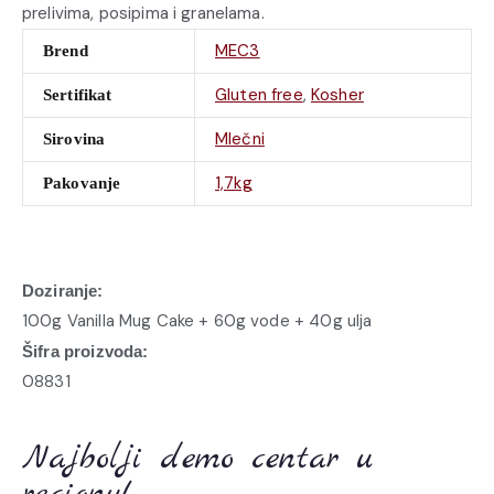
prelivima, posipima i granelama.
MEC3
Brend
Gluten free
,
Kosher
Sertifikat
Mlečni
Sirovina
1,7kg
Pakovanje
Doziranje:
100g Vanilla Mug Cake + 60g vode + 40g ulja
Šifra proizvoda:
08831
Najbolji demo centar u
regionu!