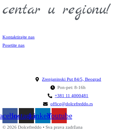
centar u regionu!
Kontaktirajte nas
Posetite nas
Zrenjaninski Put 84/5, Beograd
Pon-pet: 8-16h
+381 11 4000481
office@dolcefreddo.rs
acebook
Instagram
Linkedin
Youtube
© 2026 Dolcefreddo • Sva prava zadržana