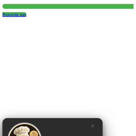
Pozovite nas
×