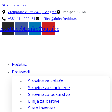
Skoči na sadržaj
Zrenjaninski Put 84/5, Beograd
Pon-pet: 8-16h
+381 11 4000481
office@dolcefreddo.rs
nstagram
Facebook
Linkedin
Youtube
Početna
Proizvodi
Sirovine za kolače
Sirovine za sladolede
Sirovine za pekarstvo
Linija za barove
Sitan inventar