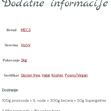
Dodatne informacije
MEC3
Brend
Voćni
Sirovina
3kg
Pakovanje
Gluten free
,
Halal
,
Kosher
,
Posno/Vegan
Sertifikat
Doziranje:
100g proizvoda + 1L vode + 300g šećera + 50g Supergelmix