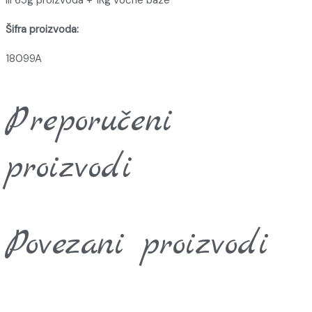
ili 65g proizvoda + 1Kg voćne baze
Šifra proizvoda:
18099A
Preporučeni
proizvodi
Povezani proizvodi