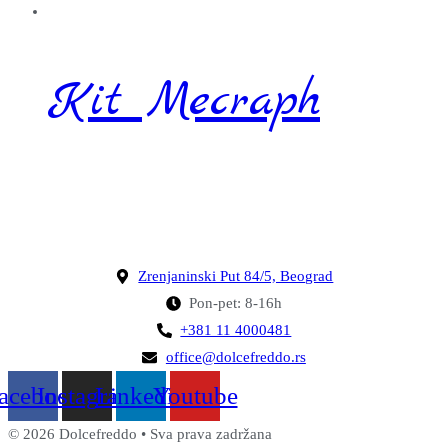
Kit Mecraph
Zrenjaninski Put 84/5, Beograd
Pon-pet: 8-16h
+381 11 4000481
office@dolcefreddo.rs
acebook
Instagram
Linkedin
Youtube
© 2026 Dolcefreddo • Sva prava zadržana