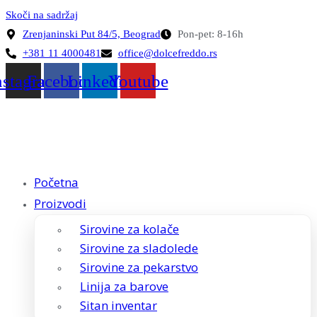
Skoči na sadržaj
Zrenjaninski Put 84/5, Beograd
Pon-pet: 8-16h
+381 11 4000481
office@dolcefreddo.rs
nstagram
Facebook
Linkedin
Youtube
Početna
Proizvodi
Sirovine za kolače
Sirovine za sladolede
Sirovine za pekarstvo
Linija za barove
Sitan inventar