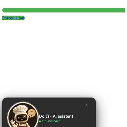
Pozovite nas
×
Dolči - AI asistent
Online 24/7