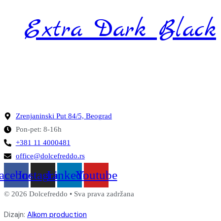
Extra Dark Black
Zrenjaninski Put 84/5, Beograd
Pon-pet: 8-16h
+381 11 4000481
office@dolcefreddo.rs
acebook
Instagram
Linkedin
Youtube
© 2026 Dolcefreddo • Sva prava zadržana
Dizajn:
Alkom production