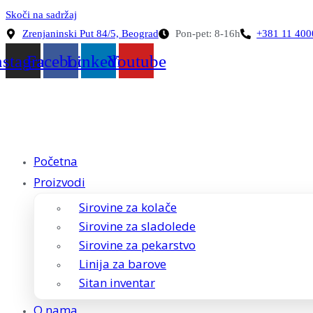
Skoči na sadržaj
Zrenjaninski Put 84/5, Beograd
Pon-pet: 8-16h
+381 11 40
nstagram
Facebook
Linkedin
Youtube
Početna
Proizvodi
Sirovine za kolače
Sirovine za sladolede
Sirovine za pekarstvo
Linija za barove
Sitan inventar
O nama