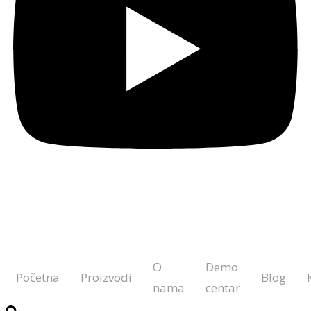
O
Demo
Početna
Proizvodi
Blog
nama
centar