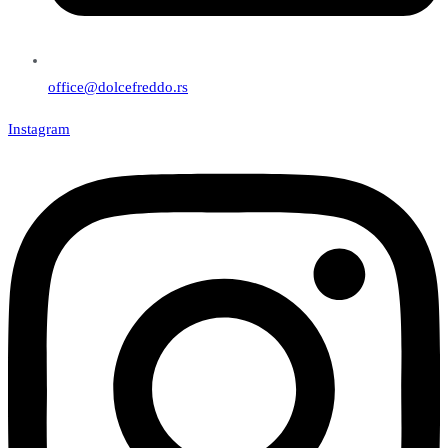
office@dolcefreddo.rs
Instagram