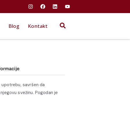
Blog
Kontakt
formacije
a upotrebu, savršen da
 njegovu svežinu. Pogodan je