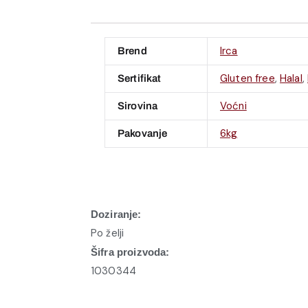
Irca
Brend
Gluten free
,
Halal
,
Sertifikat
Voćni
Sirovina
6kg
Pakovanje
Doziranje:
Po želji
Šifra proizvoda:
1030344