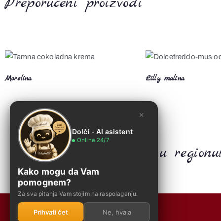
Preporučeni proizvodi
Morelina
Lilly malina
×
Dolči - AI asistent
Online 24/7
Najbolji demo centar u regionu
Kako mogu da Vam
pomognem?
Za sva pitanja Vam stojim na raspolaganju.
Prihvati čet
Ne, hvala