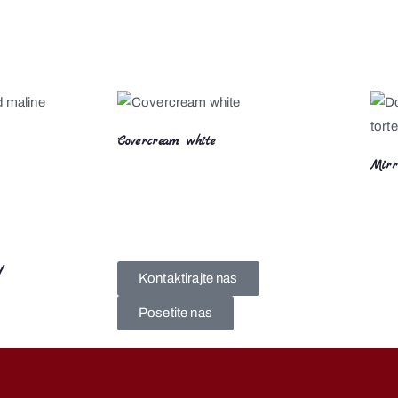
Covercream white
Mirr
!
Kontaktirajte nas
Posetite nas