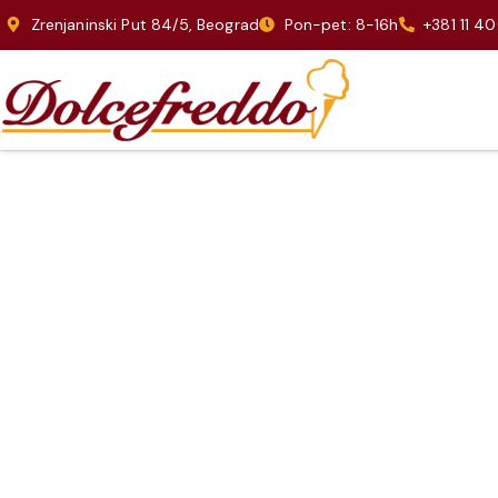
Zrenjaninski Put 84/5, Beograd
Pon-pet: 8-16h
+381 11 4