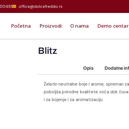
000481
office@dolcefreddo.rs
Početna
Proizvodi
O nama
Demo centar
Blitz
Opis
Dodatne in
Želatin neutralne boje i arome, spreman z
poboljša prirodne kvalitete voća dok čuva
i za bojenje i za aromatizaciju.