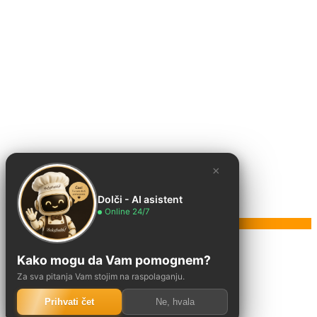
×
Dolči - AI asistent
Online 24/7
Poruka
Kako mogu da Vam pomognem?
Za sva pitanja Vam stojim na raspolaganju.
Prihvati čet
Ne, hvala