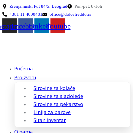
Skoči
Zrenjaninski Put 84/5, Beograd
Pon-pet: 8-16h
na
+381 11 4000481
office@dolcefreddo.rs
sadržaj
nstagram
Facebook
Linkedin
Youtube
Početna
Proizvodi
Sirovine za kolače
Sirovine za sladolede
Sirovine za pekarstvo
Linija za barove
Sitan inventar
O nama