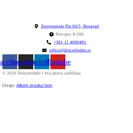
Zrenjaninski Put 84/5, Beograd
Pon-pet: 8-16h
+381 11 4000481
office@dolcefreddo.rs
acebook
Instagram
Linkedin
Youtube
© 2026 Dolcefreddo • Sva prava zadržana
Dizajn:
Alkom production