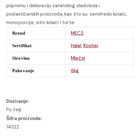
pripremu i dekoraciju zanatskog sladoleda i
poslastičarskih proizvoda, kao što su: semifredo kolači,
monoporcije, sitni kolači i torte.
MEC3
Brend
Halal
,
Kosher
Sertifikat
Mlečni
Sirovina
6kg
Pakovanje
Doziranje:
Po želji
Šifra proizvoda:
14322