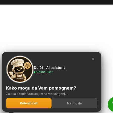
×
Dolči - AI asistent
Online 24/7
Kako mogu da Vam pomognem?
Za sva pitanja Vam stojim na raspolaganju.
Prihvati čet
Ne, hvala