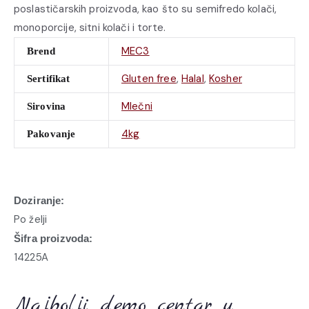
poslastičarskih proizvoda, kao što su semifredo kolači,
monoporcije, sitni kolači i torte.
MEC3
Brend
Gluten free
,
Halal
,
Kosher
Sertifikat
Mlečni
Sirovina
4kg
Pakovanje
Doziranje:
Po želji
Šifra proizvoda:
14225A
Najbolji demo centar u