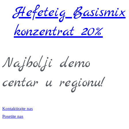
Hefeteig Basismix
konzentrat 20%
Najbolji demo
centar u regionu!
Kontaktirajte nas
Posetite nas