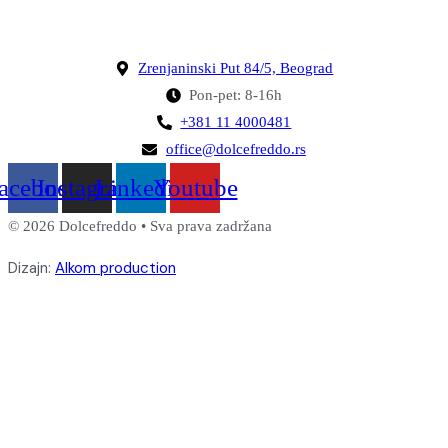
Zrenjaninski Put 84/5, Beograd
Pon-pet: 8-16h
+381 11 4000481
office@dolcefreddo.rs
acebook
Instagram
Linkedin
Youtube
© 2026 Dolcefreddo • Sva prava zadržana
Dizajn:
Alkom production