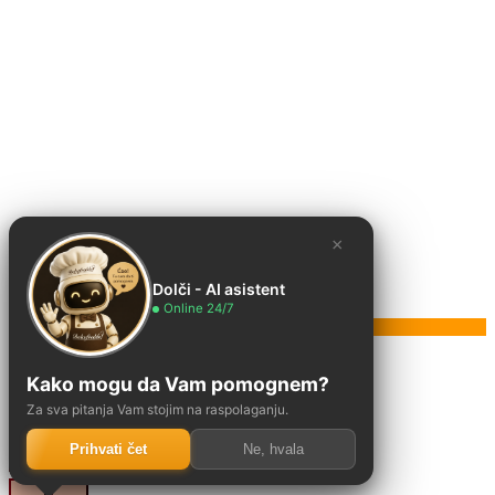
×
Dolči - AI asistent
Online 24/7
Poruka
Kako mogu da Vam pomognem?
Za sva pitanja Vam stojim na raspolaganju.
Prihvati čet
Ne, hvala