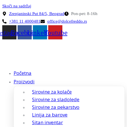
Skoči na sadržaj
Zrenjaninski Put 84/5, Beograd
Pon-pet: 8-16h
+381 11 4000481
office@dolcefreddo.rs
nstagram
Facebook
Linkedin
Youtube
Početna
Proizvodi
Sirovine za kolače
Sirovine za sladolede
Sirovine za pekarstvo
Linija za barove
Sitan inventar