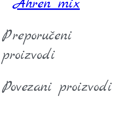
Ahren mix
Preporučeni
proizvodi
Povezani proizvodi