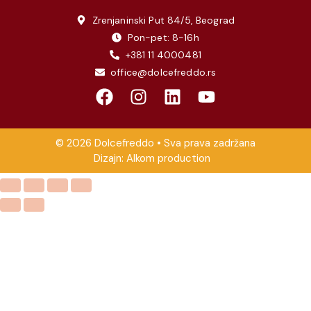
Zrenjaninski Put 84/5, Beograd
Pon-pet: 8-16h
+381 11 4000481
office@dolcefreddo.rs
© 2026 Dolcefreddo • Sva prava zadržana
Dizajn:
Alkom production