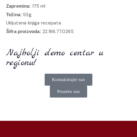
175 ml
Zapremina:
93g
Težina:
Uključena knjiga recepata
22.166.77.0265
Šifra proizvoda:
Najbolji demo centar u
regionu!
Kontaktirajte nas
Posetite nas