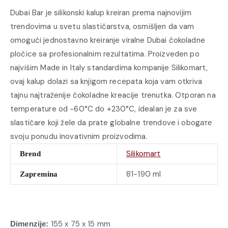
Dubai Bar je silikonski kalup kreiran prema najnovijim
trendovima u svetu slastičarstva, osmišljen da vam
omogući jednostavno kreiranje viralne Dubai čokoladne
pločice sa profesionalnim rezultatima. Proizveden po
najvišim Made in Italy standardima kompanije Silikomart,
ovaj kalup dolazi sa knjigom recepata koja vam otkriva
tajnu najtraženije čokoladne kreacije trenutka. Otporan na
temperature od -60°C do +230°C, idealan je za sve
slastičare koji žele da prate globalne trendove i obogате
svoju ponudu inovativnim proizvodima.
Silikomart
Brend
81-190 ml
Zapremina
155 x 75 x 15 mm
Dimenzije: