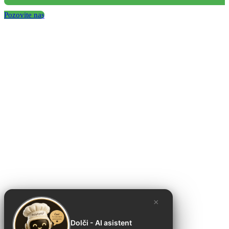
Pozovite nas
×
Dolči - AI asistent