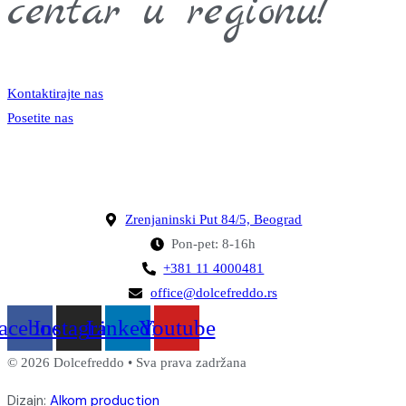
centar u regionu!
Kontaktirajte nas
Posetite nas
Zrenjaninski Put 84/5, Beograd
Pon-pet: 8-16h
+381 11 4000481
office@dolcefreddo.rs
acebook
Instagram
Linkedin
Youtube
© 2026 Dolcefreddo • Sva prava zadržana
Dizajn:
Alkom production