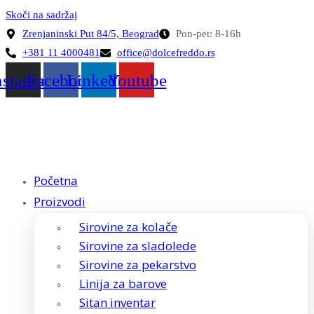
Skoči na sadržaj
Zrenjaninski Put 84/5, Beograd
Pon-pet: 8-16h
+381 11 4000481
office@dolcefreddo.rs
nstagram
Facebook
Linkedin
Youtube
Početna
Proizvodi
Sirovine za kolače
Sirovine za sladolede
Sirovine za pekarstvo
Linija za barove
Sitan inventar