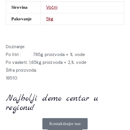
Voćni
Sirovina
5kg
Pakovanje
Doziranje:
Po litri : 785g proizvoda + 1L vode
Po vasketi: 1,65kg proizvoda + 2,1L vode
Šifra proizvoda:
18510
Najbolji demo centar u
regionu!
Kontaktirajte nas