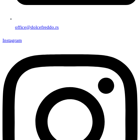
office@dolcefreddo.rs
Instagram