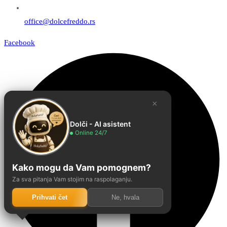
office@dolcefreddo.rs
Facebook
×
Dolči - AI asistent
Online 24/7
Kako mogu da Vam pomognem?
Za sva pitanja Vam stojim na raspolaganju.
Prihvati čet
Ne, hvala