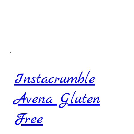
Instacrumble
Avena Gluten
Free