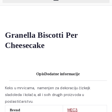
Granella Biscotti Per
Cheesecake
Opis
Dodatne informacije
Keks u mrvicama, namenjen za dekoraciju čizkejk
sladoleda i kolača, ali i svih drugih proizvoda u
poslastičarstvu.
MEC3
Brend