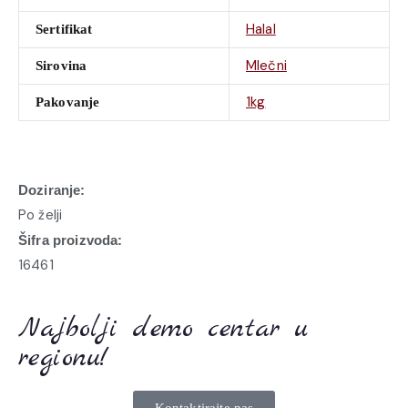
Halal
Sertifikat
Mlečni
Sirovina
1kg
Pakovanje
Doziranje:
Po želji
Šifra proizvoda:
16461
Najbolji demo centar u
regionu!