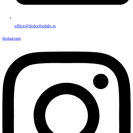
office@dolcefreddo.rs
Instagram