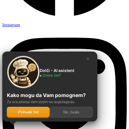
Instagram
×
Dolči - AI asistent
Online 24/7
Kako mogu da Vam pomognem?
Za sva pitanja Vam stojim na raspolaganju.
Prihvati čet
Ne, hvala