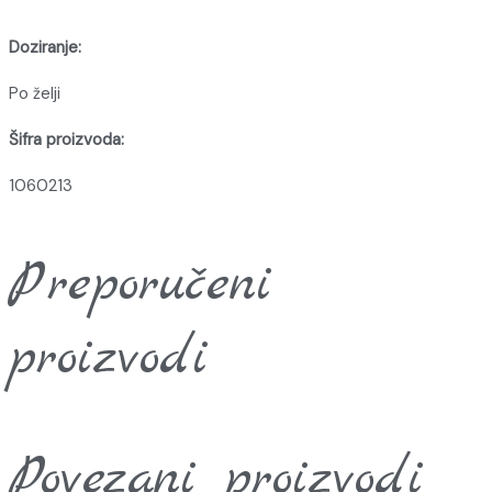
Doziranje:
Po želji
Šifra proizvoda:
1060213
Preporučeni
proizvodi
Povezani proizvodi