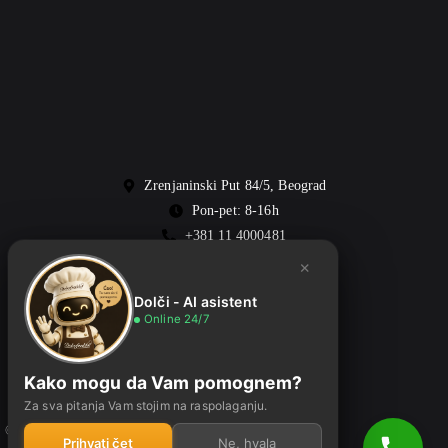
Zrenjaninski Put 84/5, Beograd
Pon-pet: 8-16h
+381 11 4000481
office@dolcefreddo.rs
×
Dolči - AI asistent
Online 24/7
Kako mogu da Vam pomognem?
Za sva pitanja Vam stojim na raspolaganju.
© 2026 Dolcefreddo • Sva prava zadržana
Prihvati čet
Ne, hvala