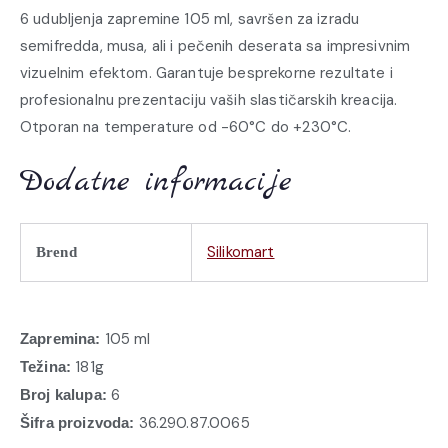
6 udubljenja zapremine 105 ml, savršen za izradu
semifredda, musa, ali i pečenih deserata sa impresivnim
vizuelnim efektom. Garantuje besprekorne rezultate i
profesionalnu prezentaciju vaših slastičarskih kreacija.
Otporan na temperature od -60°C do +230°C.
Dodatne informacije
Silikomart
Brend
105 ml
Zapremina:
181g
Težina:
6
Broj kalupa:
36.290.87.0065
Šifra proizvoda: