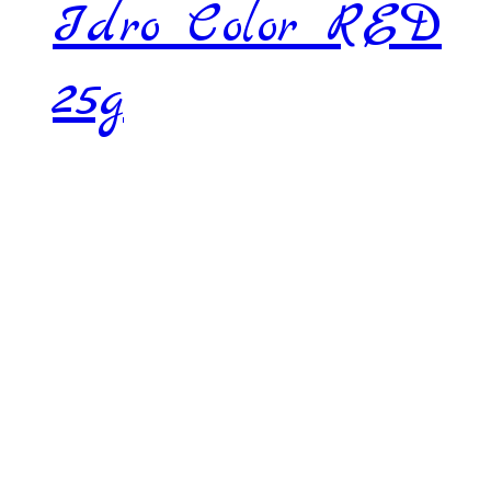
Idro Color RED
25g