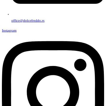
office@dolcefreddo.rs
Instagram