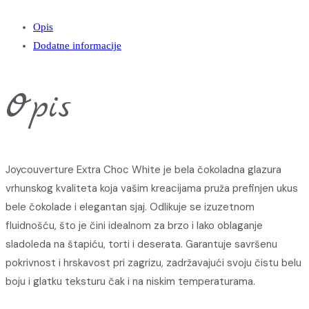
Opis
Dodatne informacije
Opis
Joycouverture Extra Choc White je bela čokoladna glazura
vrhunskog kvaliteta koja vašim kreacijama pruža prefinjen ukus
bele čokolade i elegantan sjaj. Odlikuje se izuzetnom
fluidnošću, što je čini idealnom za brzo i lako oblaganje
sladoleda na štapiću, torti i deserata. Garantuje savršenu
pokrivnost i hrskavost pri zagrizu, zadržavajući svoju čistu belu
boju i glatku teksturu čak i na niskim temperaturama.