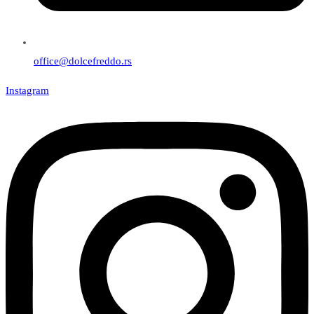
office@dolcefreddo.rs
Instagram