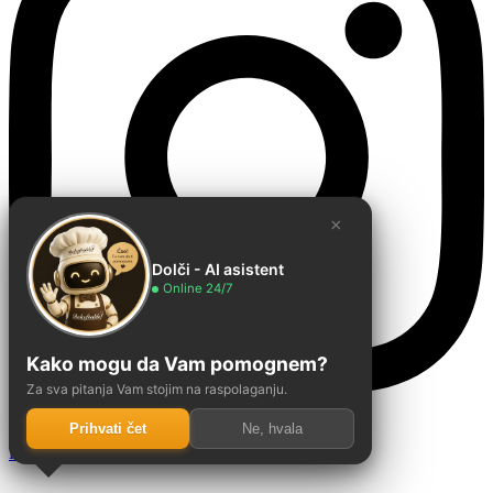
×
Dolči - AI asistent
Online 24/7
Kako mogu da Vam pomognem?
Za sva pitanja Vam stojim na raspolaganju.
Prihvati čet
Ne, hvala
Linkedin