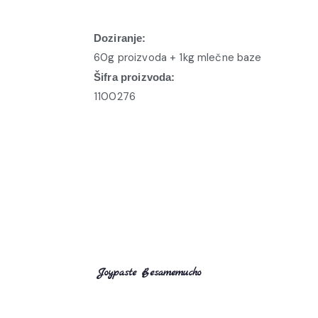
Doziranje:
60g proizvoda + 1kg mlečne baze
Šifra proizvoda:
1100276
Joypaste Besamemucho