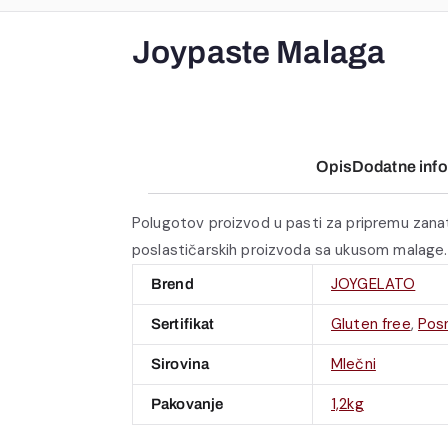
Joypaste Malaga
Opis
Dodatne info
Polugotov proizvod u pasti za pripremu zana
poslastičarskih proizvoda sa ukusom malage.
JOYGELATO
Brend
Gluten free
,
Pos
Sertifikat
Mlečni
Sirovina
1,2kg
Pakovanje