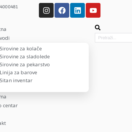
 4000481
tna
vodi
Sirovine za kolače
Sirovine za sladolede
Sirovine za pekarstvo
Linija za barove
Sitan inventar
ama
 centar
akt