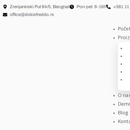
Zrenjaninski Put 84/5, Beograd
Pon-pet: 8-16h
+381 11
office@dolcefreddo.rs
Poče
Proiz
O n
Demo
Blog
Kont