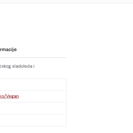
rmacije
tskog sladoleda i
no/Vegan