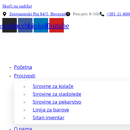
Skoči na sadržaj
Zrenjaninski Put 84/5, Beograd
Pon-pet: 8-16h
+381 11 40
nstagram
Facebook
Linkedin
Youtube
Početna
Proizvodi
Sirovine za kolače
Sirovine za sladolede
Sirovine za pekarstvo
Linija za barove
Sitan inventar
O nama