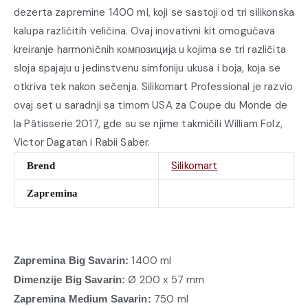
dezerta zapremine 1400 ml, koji se sastoji od tri silikonska
kalupa različitih veličina. Ovaj inovativni kit omogućava
kreiranje harmoničnih композиција u kojima se tri različita
sloja spajaju u jedinstvenu simfoniju ukusa i boja, koja se
otkriva tek nakon sečenja. Silikomart Professional je razvio
ovaj set u saradnji sa timom USA za Coupe du Monde de
la Pâtisserie 2017, gde su se njime takmičili William Folz,
Victor Dagatan i Rabii Saber.
Silikomart
Brend
Zapremina
1400 ml
Zapremina Big Savarin:
Ø 200 x 57 mm
Dimenzije Big Savarin:
750 ml
Zapremina Medium Savarin: