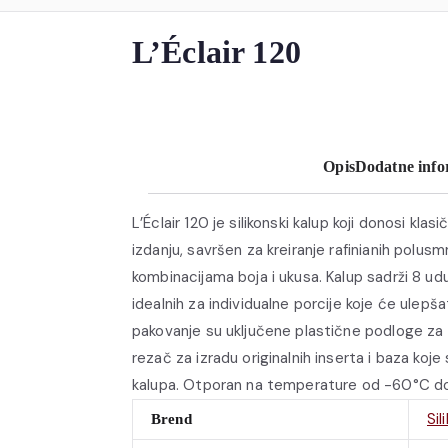
L’Éclair 120
Opis
Dodatne info
L’Éclair 120 je silikonski kalup koji donosi kl
izdanju, savršen za kreiranje rafinianih polusm
kombinacijama boja i ukusa. Kalup sadrži 8 ud
idealnih za individualne porcije koje će ulepša
pakovanje su uključene plastične podloge za e
rezač za izradu originalnih inserta i baza koj
kalupa. Otporan na temperature od -60°C d
Sil
Brend