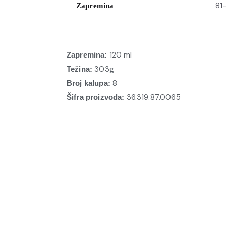
81
Zapremina
120 ml
Zapremina:
303g
Težina:
8
Broj kalupa:
36.319.87.0065
Šifra proizvoda: