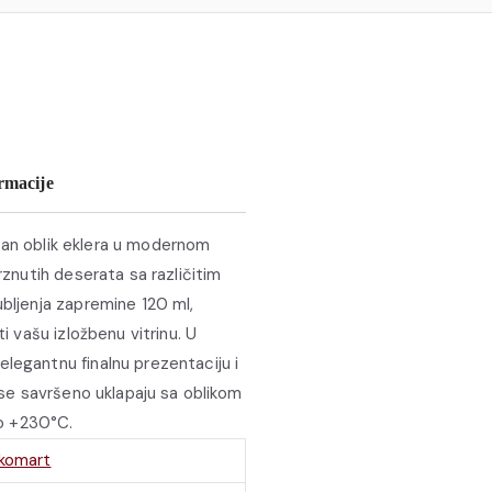
rmacije
asičan oblik eklera u modernom
rznutih deserata sa različitim
ubljenja zapremine 120 ml,
ti vašu izložbenu vitrinu. U
legantnu finalnu prezentaciju i
e se savršeno uklapaju sa oblikom
o +230°C.
ikomart