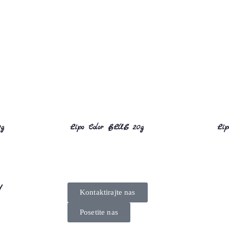
0g
Lipo Color BLUE 20g
Li
!
Kontaktirajte nas
Posetite nas