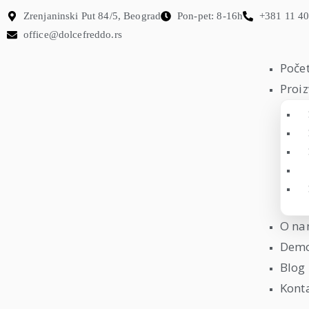
Zrenjaninski Put 84/5, Beograd
Pon-pet: 8-16h
+381 11 4
office@dolcefreddo.rs
Poče
Proiz
O n
Demo
Blog
Kont