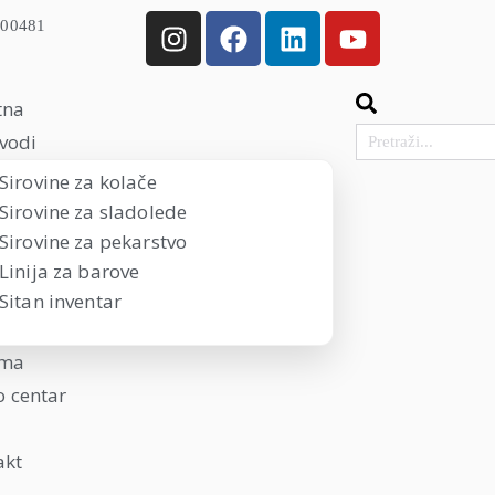
000481
tna
vodi
Sirovine za kolače
Sirovine za sladolede
Sirovine za pekarstvo
Linija za barove
Sitan inventar
ama
 centar
akt